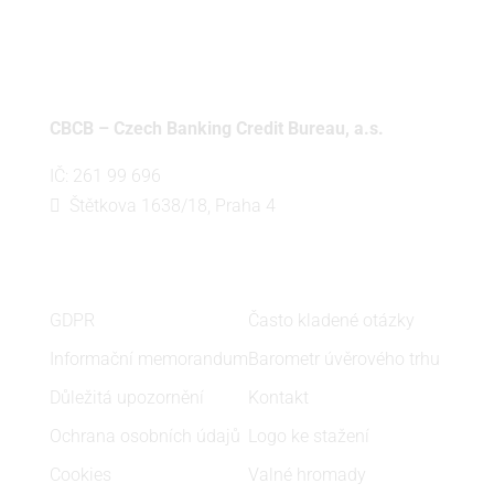
CBCB – Czech Banking Credit Bureau, a.s.
IČ: 261 99 696
Štětkova 1638/18, Praha 4
PRÁVNÍ DOKUMENTY
ZAJÍMAVÉ ODKAZY
GDPR
Často kladené otázky
Informační memorandum
Barometr úvěrového trhu
Důležitá upozornění
Kontakt
Ochrana osobních údajů
Logo ke stažení
Cookies
Valné hromady