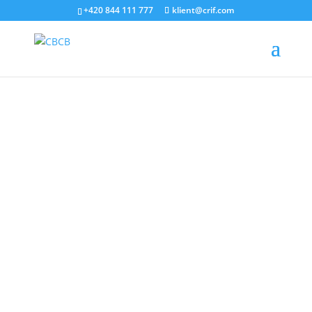
+420 844 111 777
klient@crif.com