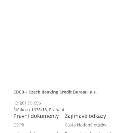
Vážení klienti, považujeme za důležité vás upozornit,
že Bankovní registr klientských informací (BRKI) a
Nebankovní registr klientských informací (NRKI), se
důrazně distancují od aktivit tzv. „Centrálního
registru dlužníků“ (CERD), o kterých v nedávné době
informovala...
číst více
CBCB – Czech Banking Credit Bureau, a.s.
IČ: 261 99 696
Štětkova 1638/18, Praha 4
Právní dokumenty
Zajímavé odkazy
GDPR
Často kladené otázky