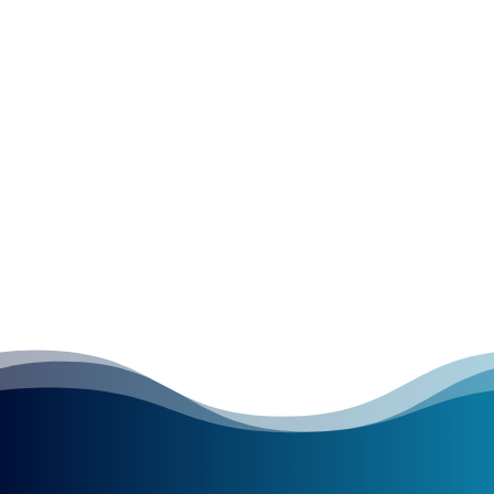
Objem dluhu obyvatel evidovaný v Bankovním a
Nebankovním registru klientských informací dosáhl
na konci třetího čtvrtletí roku 2024 výše 3,53
bilionu korun a meziročně vzrostl o 8,2 %. Objem
dluhu z úvěrů na bydlení meziročně vzrostl o 8,5 %
na 2,92 bilionu korun....
« Starší příspěvky