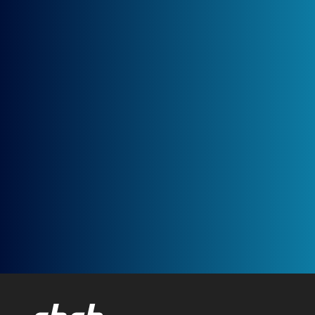
Barometr je přehled všech úvěrů – krátkodobých i
dlouhodobých obsažených v Bankovním a Nebankovním
registru. Zabývá se problematikou dluhu v jednotlivých
krajích České republiky a aktuální data porovnává vždy
se stejným obdobím roku předešlého. Na základě těchto
dat lze dobře sledovat vývoj zadlužení obyvatelstva
v České republice.