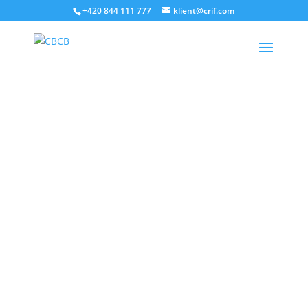
+420 844 111 777
klient@crif.com
Sledujte aktuální dění v oblasti zadlužování.
Objem dluhu obyvatel evidovaný v Bankovním a