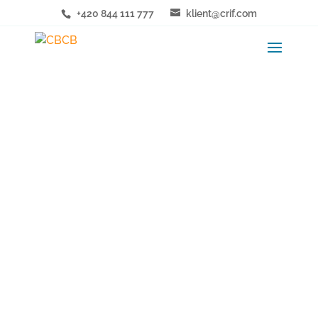
+420 844 111 777
klient@crif.com
CBCB
webové
stránky