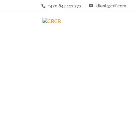
+420 844 111 777
klient@crif.com
Ban