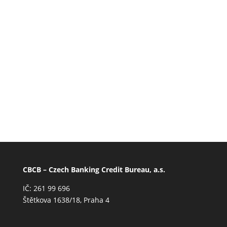
Stáhnout
spotřebu ve třetím čtvrtletí
atakuje 30 miliard, oproti
loňsku vzrostl o 15 %
1 soubor(y)
421.80 KB
CBCB – Czech Banking Credit Bureau, a.s.
IČ: 261 99 696
Štětkova 1638/18, Praha 4