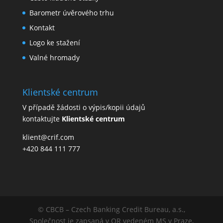
Barometr úvěrového trhu
Kontakt
Logo ke stažení
Valné hromady
Klientské centrum
V případě žádosti o výpis/kopii údajů
kontaktujte
Klientské centrum
klient@crif.com
+420 844 111 777
© CBCB – Czech Banking Credit Bureau, a.s.,
Společnost je zapsaná v OR vedeném MS v Praze,