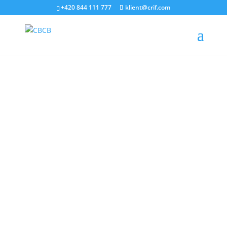
+420 844 111 777
klient@crif.com
Splátky úvěrů totiž ukrajují díky rychlému růstu
mezd lidem z výplaty méně peněz než dříve
Objem dluhu obyvatel se koncem roku 2021
přiblížil hranici 3 bilionů korun, z toho téměř
2,5 bilionu (83 %) připadalo na úvěry na