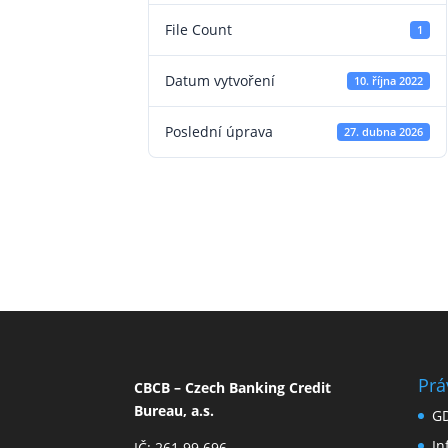
File Count
1
Datum vytvoření
10. října 2022
Poslední úprava
27. dubna 2026
Prá
CBCB – Czech Banking Credit
Bureau, a.s.
G
I
IČ: 261 99 696