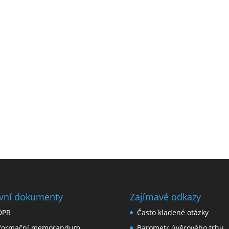
vní dokumenty
Zajímavé odkazy
DPR
Často kladené otázky
nformační memorandum
Barometr úvěrového trhu