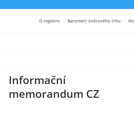
dum CZ
O registru
Barometr úvěrového trhu
No
Informační
memorandum CZ