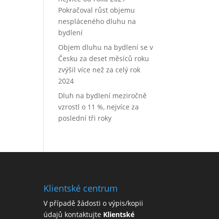
Pokračoval růst objemu
nespláceného dluhu na
bydlení
Objem dluhu na bydlení se v
Česku za deset měsíců roku
zvýšil více než za celý rok
2024
Dluh na bydlení meziročně
vzrostl o 11 %, nejvíce za
poslední tři roky
Klientské centrum
V případě žádosti o výpis/kopii
údajů kontaktujte
Klientské