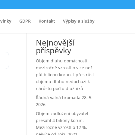
vinky
GDPR
Kontakt
Výpisy a služby
Hledat
Nejnovější
příspěvky
Objem dluhu domácností
meziročně vzrostl o více než
půl bilionu korun. I přes růst
objemu dluhu nedochází k
nárůstu počtu dlužníků
Řádná valná hromada 28. 5.
2026
Objem zadlužení obyvatel
přesáhl 4 biliony korun.
Meziročně vzrostl o 12 %,
nejvíce od roku 2021