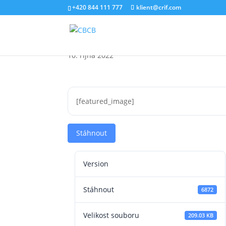
+420 844 111 777
klient@crif.com
Informační memoran
10. října 2022
[featured_image]
Stáhnout
Version
Stáhnout
6872
Velikost souboru
209.03 KB