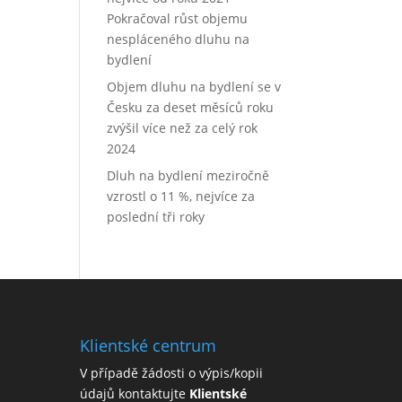
Pokračoval růst objemu
nespláceného dluhu na
bydlení
Objem dluhu na bydlení se v
Česku za deset měsíců roku
zvýšil více než za celý rok
2024
Dluh na bydlení meziročně
vzrostl o 11 %, nejvíce za
poslední tři roky
Klientské centrum
V případě žádosti o výpis/kopii
údajů kontaktujte
Klientské