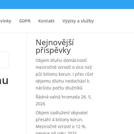
vinky
GDPR
Kontakt
Výpisy a služby
Hledat
Nejnovější
příspěvky
Objem dluhu domácností
meziročně vzrostl o více než
půl bilionu korun. I přes růst
hu
objemu dluhu nedochází k
nárůstu počtu dlužníků
Řádná valná hromada 28. 5.
2026
Objem zadlužení obyvatel
přesáhl 4 biliony korun.
Meziročně vzrostl o 12 %,
nejvíce od roku 2021