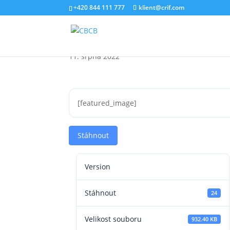
+420 844 111 777
klient@crif.com
Barometr úvěrového tr
11. srpna 2022
[featured_image]
Stáhnout
Version
Stáhnout
24
Velikost souboru
932.40 KB