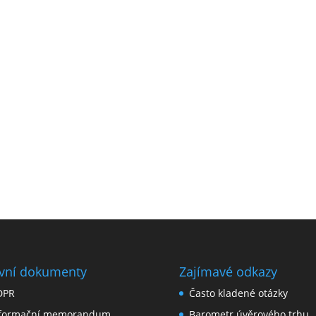
vní dokumenty
Zajímavé odkazy
DPR
Často kladené otázky
nformační memorandum
Barometr úvěrového trhu