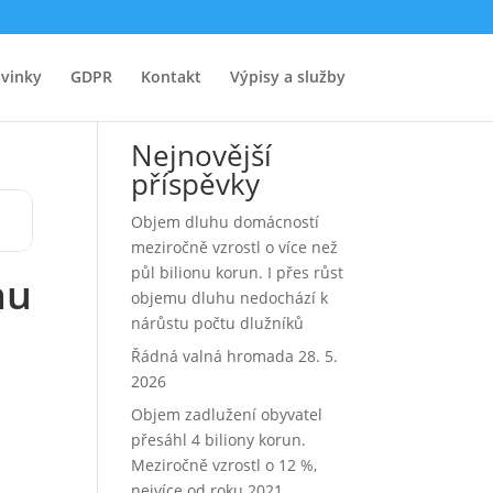
vinky
GDPR
Kontakt
Výpisy a služby
Hledat
Nejnovější
příspěvky
Objem dluhu domácností
meziročně vzrostl o více než
půl bilionu korun. I přes růst
hu
objemu dluhu nedochází k
nárůstu počtu dlužníků
Řádná valná hromada 28. 5.
2026
Objem zadlužení obyvatel
přesáhl 4 biliony korun.
Meziročně vzrostl o 12 %,
nejvíce od roku 2021