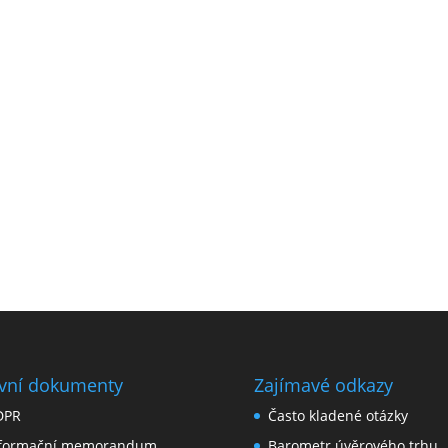
vní dokumenty
Zajímavé odkazy
DPR
Často kladené otázky
nformační memorandum
Barometr úvěrového trhu