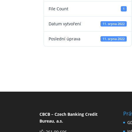
File Count
1
Datum vytvoření
11. srpna 2022
Poslední úprava
11. srpna 2022
Prá
CBCB – Czech Banking Credit
Bureau, a.s.
G
I
IČ: 261 99 696