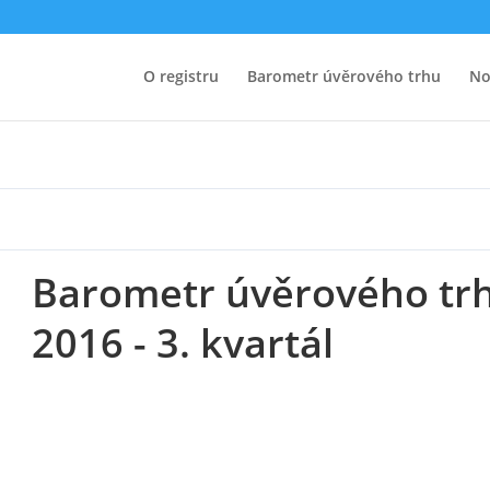
hu 2016 – 3. kvartál
O registru
Barometr úvěrového trhu
No
Barometr úvěrového tr
2016 - 3. kvartál