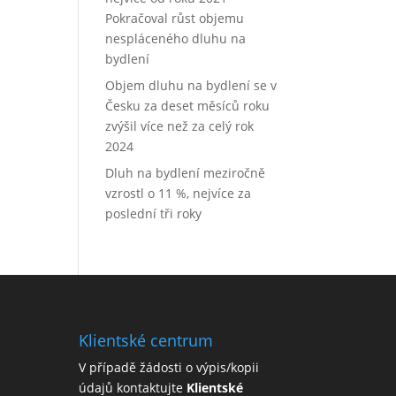
Pokračoval růst objemu
nespláceného dluhu na
bydlení
Objem dluhu na bydlení se v
Česku za deset měsíců roku
zvýšil více než za celý rok
2024
Dluh na bydlení meziročně
vzrostl o 11 %, nejvíce za
poslední tři roky
Klientské centrum
V případě žádosti o výpis/kopii
údajů kontaktujte
Klientské