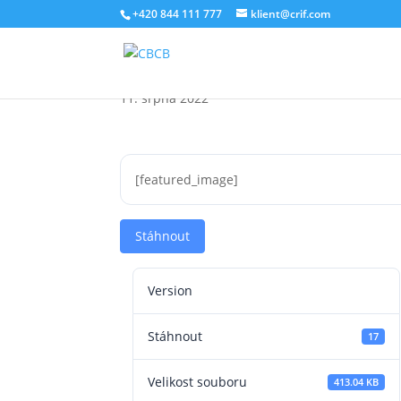
+420 844 111 777
klient@crif.com
Barometr úvěrového tr
11. srpna 2022
[featured_image]
Stáhnout
Version
Stáhnout
17
Velikost souboru
413.04 KB