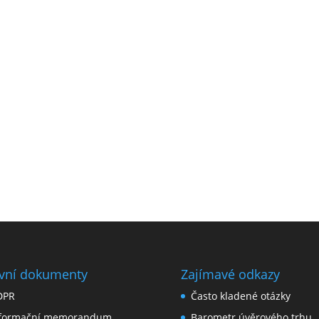
vní dokumenty
Zajímavé odkazy
DPR
Často kladené otázky
nformační memorandum
Barometr úvěrového trhu