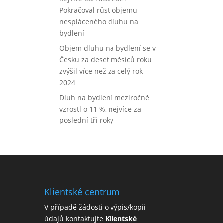
Pokračoval růst objemu
nespláceného dluhu na
bydlení
Objem dluhu na bydlení se v
Česku za deset měsíců roku
zvýšil více než za celý rok
2024
Dluh na bydlení meziročně
vzrostl o 11 %, nejvíce za
poslední tři roky
Klientské centrum
V případě žádosti o výpis/kopii
údajů kontaktujte
Klientské