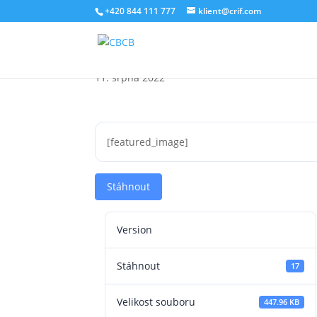
+420 844 111 777
klient@crif.com
Barometr úvěrového tr
11. srpna 2022
[featured_image]
Stáhnout
Version
Stáhnout
17
Velikost souboru
447.96 KB