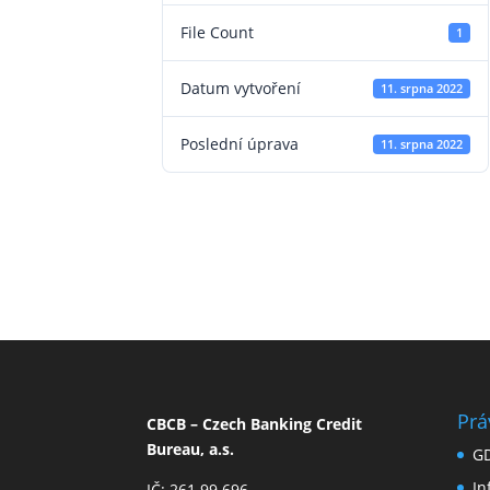
File Count
1
Datum vytvoření
11. srpna 2022
Poslední úprava
11. srpna 2022
Prá
CBCB – Czech Banking Credit
Bureau, a.s.
G
I
IČ: 261 99 696