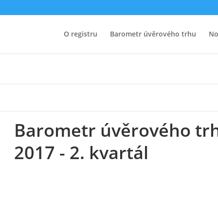
hu 2017 – 2. kvartál
O registru
Barometr úvěrového trhu
No
Barometr úvěrového tr
2017 - 2. kvartál