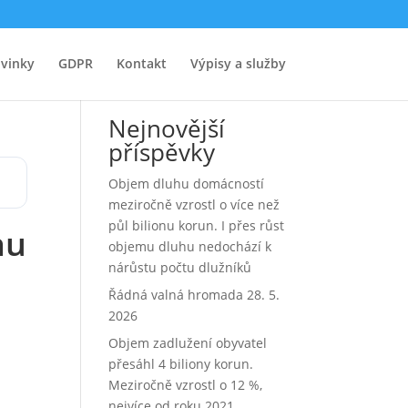
vinky
GDPR
Kontakt
Výpisy a služby
Hledat
Nejnovější
příspěvky
Objem dluhu domácností
meziročně vzrostl o více než
půl bilionu korun. I přes růst
hu
objemu dluhu nedochází k
nárůstu počtu dlužníků
Řádná valná hromada 28. 5.
2026
Objem zadlužení obyvatel
přesáhl 4 biliony korun.
Meziročně vzrostl o 12 %,
nejvíce od roku 2021