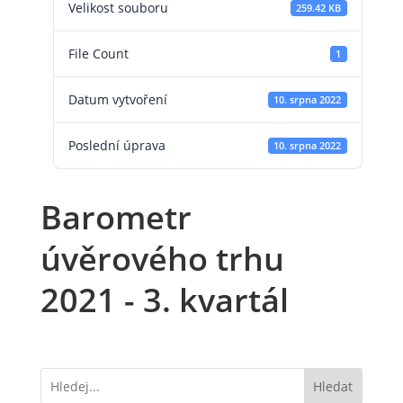
Velikost souboru
259.42 KB
File Count
1
Datum vytvoření
10. srpna 2022
Poslední úprava
10. srpna 2022
Barometr
úvěrového trhu
2021 - 3. kvartál
Hledat