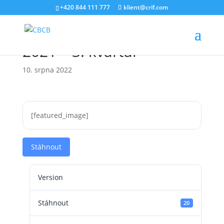
+420 844 111 777
klient@crif.com
Barometr úvěrového trhu
2021 – 3. kvartál
10. srpna 2022
[featured_image]
Stáhnout
Version
Stáhnout
20