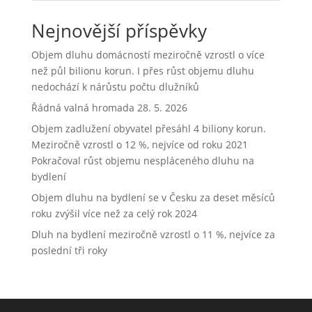
Nejnovější příspěvky
Objem dluhu domácností meziročně vzrostl o více
než půl bilionu korun. I přes růst objemu dluhu
nedochází k nárůstu počtu dlužníků
Řádná valná hromada 28. 5. 2026
Objem zadlužení obyvatel přesáhl 4 biliony korun.
Meziročně vzrostl o 12 %, nejvíce od roku 2021
Pokračoval růst objemu nespláceného dluhu na
bydlení
Objem dluhu na bydlení se v Česku za deset měsíců
roku zvýšil více než za celý rok 2024
Dluh na bydlení meziročně vzrostl o 11 %, nejvíce za
poslední tři roky