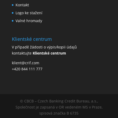
Kontakt
Logo ke stažení
Valné hromady
Klientské centrum
V případě žádosti o výpis/kopii údajů
kontaktujte
Klientské centrum
klient@crif.com
+420 844 111 777
© CBCB – Czech Banking Credit Bureau, a.s.,
Společnost je zapsaná v OR vedeném MS v Praze,
spisová značka B 6735