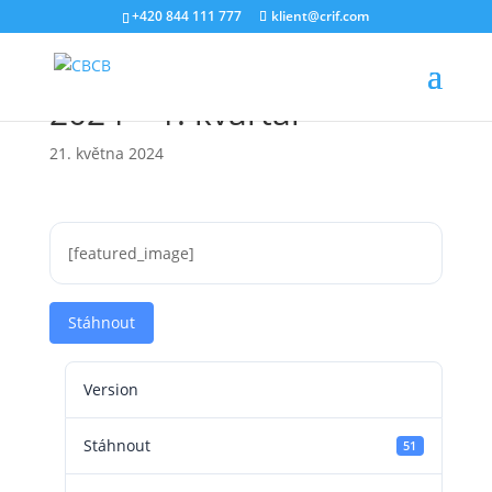
+420 844 111 777
klient@crif.com
Barometr úvěrového trhu
2024 – 1. kvartál
21. května 2024
[featured_image]
Stáhnout
Version
Stáhnout
51