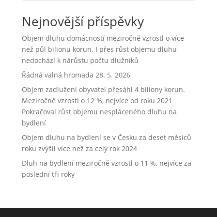
Nejnovější příspěvky
Objem dluhu domácností meziročně vzrostl o více
než půl bilionu korun. I přes růst objemu dluhu
nedochází k nárůstu počtu dlužníků
Řádná valná hromada 28. 5. 2026
Objem zadlužení obyvatel přesáhl 4 biliony korun.
Meziročně vzrostl o 12 %, nejvíce od roku 2021
Pokračoval růst objemu nespláceného dluhu na
bydlení
Objem dluhu na bydlení se v Česku za deset měsíců
roku zvýšil více než za celý rok 2024
Dluh na bydlení meziročně vzrostl o 11 %, nejvíce za
poslední tři roky