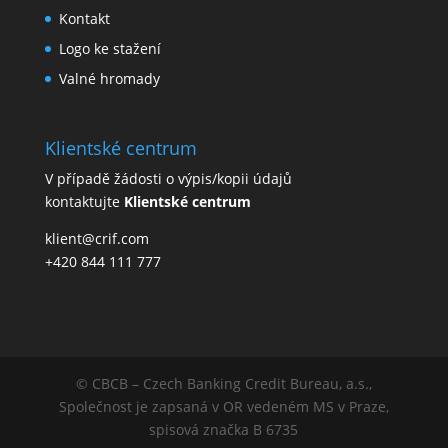
Kontakt
Logo ke stažení
Valné hromady
Klientské centrum
V případě žádosti o výpis/kopii údajů
kontaktujte
Klientské centrum
klient@crif.com
+420 844 111 777
© CBCB – Czech Banking Credit Bureau, a.s.,
Společnost je zapsaná v OR vedeném MS v Praze,
spisová značka B 6735