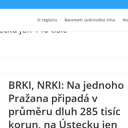
o Pražana připadá v průměru dl
O registru
Barometr úvěrového trhu
No
ecku jen 146 tisíc
BRKI, NRKI: Na jednoho
Pražana připadá v
průměru dluh 285 tisíc
korun, na Ústecku jen