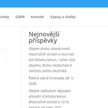
uh
vinky
GDPR
Kontakt
Výpisy a služby
Hledat
Nejnovější
příspěvky
Objem dluhu domácností
meziročně vzrostl o více než
půl bilionu korun. I přes růst
objemu dluhu nedochází k
nárůstu počtu dlužníků
Řádná valná hromada 28. 5.
2026
Objem zadlužení obyvatel
přesáhl 4 biliony korun.
Meziročně vzrostl o 12 %,
nejvíce od roku 2021