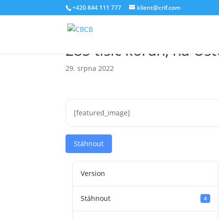
+420 844 111 777
klient@crif.com
BRKI, NRKI: Na jednoh
285 tisíc korun, na Úst
29. srpna 2022
[featured_image]
Stáhnout
Version
Stáhnout
4