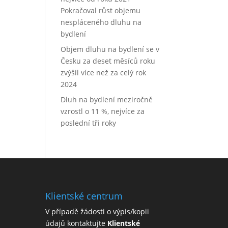
Pokračoval růst objemu
nespláceného dluhu na
bydlení
Objem dluhu na bydlení se v
Česku za deset měsíců roku
zvýšil více než za celý rok
2024
Dluh na bydlení meziročně
vzrostl o 11 %, nejvíce za
poslední tři roky
Klientské centrum
V případě žádosti o výpis/kopii
údajů kontaktujte
Klientské