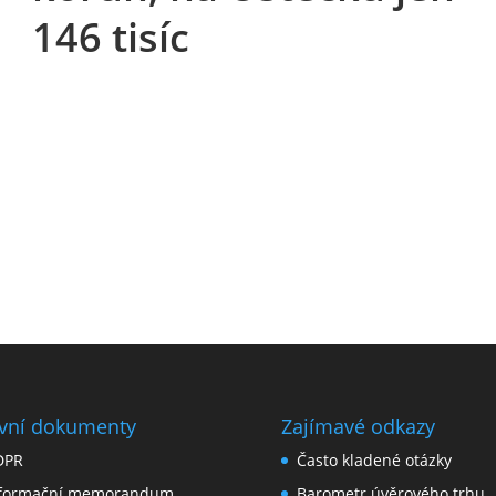
146 tisíc
vní dokumenty
Zajímavé odkazy
DPR
Často kladené otázky
nformační memorandum
Barometr úvěrového trhu