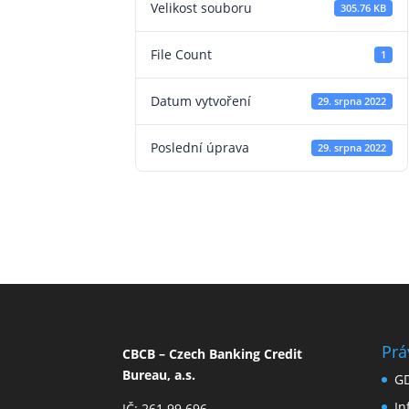
Velikost souboru
305.76 KB
File Count
1
Datum vytvoření
29. srpna 2022
Poslední úprava
29. srpna 2022
Prá
CBCB – Czech Banking Credit
Bureau, a.s.
G
I
IČ: 261 99 696