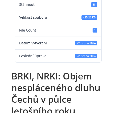
Stáhnout
18
Velikost souboru
425.26 KB
File Count
1
Datum vytvoření
22. srpna 2024
Poslední úprava
22. srpna 2024
BRKI, NRKI: Objem
nespláceného dluhu
Čechů v půlce
letošního roku