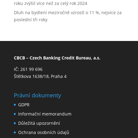
roku zvýšil více než za celý rok 2024
Dluh na bydlení meziročně vzrostl o 11 %, nejvíce za
poslední tři roky
CBCB – Czech Banking Credit Bureau, a.s.
IČ: 261 99 696
Štětkova 1638/18, Praha 4
Právní dokumenty
GDPR
Informační memorandum
Důležitá upozornění
Ochrana osobních údajů