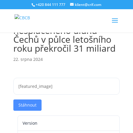
+420 844 111 777
klient@crif.com
BRKI, NRKI: Objem
nespláceného dluhu
Čechů v půlce letošního
roku překročil 31 miliard
22. srpna 2024
[featured_image]
Stáhnout
Version