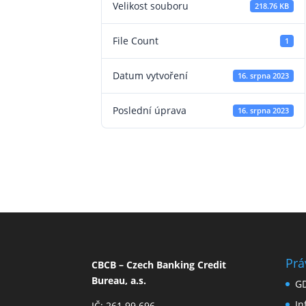
Velikost souboru
218.76 KB
File Count
1
Datum vytvoření
16. srpna 2023
Poslední úprava
16. srpna 2023
Prá
CBCB – Czech Banking Credit
Bureau, a.s.
G
I
IČ: 261 99 696