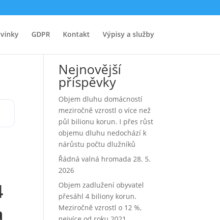
u
vinky
GDPR
Kontakt
Výpisy a služby
Hledat
Nejnovější
příspěvky
Objem dluhu domácností
meziročně vzrostl o více než
půl bilionu korun. I přes růst
objemu dluhu nedochází k
nárůstu počtu dlužníků
Řádná valná hromada 28. 5.
2026
4
Objem zadlužení obyvatel
přesáhl 4 biliony korun.
a
Meziročně vzrostl o 12 %,
nejvíce od roku 2021