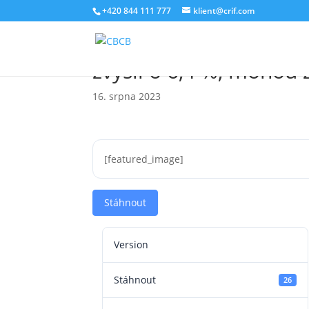
+420 844 111 777
klient@crif.com
BRKI/NRKI: Objem nesp
zvýšil o 6,4 %, mohou 
16. srpna 2023
[featured_image]
Stáhnout
Version
Stáhnout
26