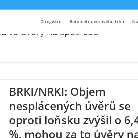
lácených úvěrů se oproti loňsk
O registru
Barometr úvěrového trhu
No
za to úvěry na spotřebu
BRKI/NRKI: Objem
nesplácených úvěrů se
oproti loňsku zvýšil o 6,
%, mohou za to úvěry n