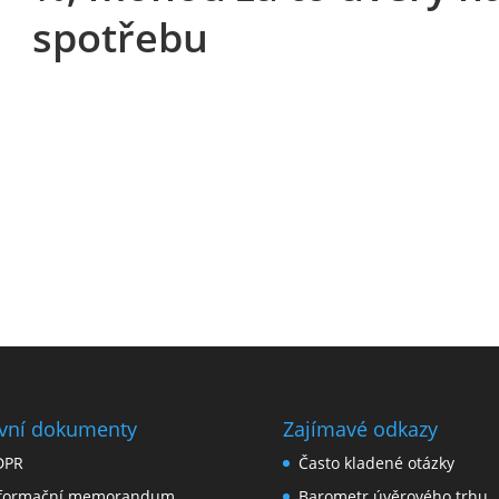
spotřebu
vní dokumenty
Zajímavé odkazy
DPR
Často kladené otázky
nformační memorandum
Barometr úvěrového trhu