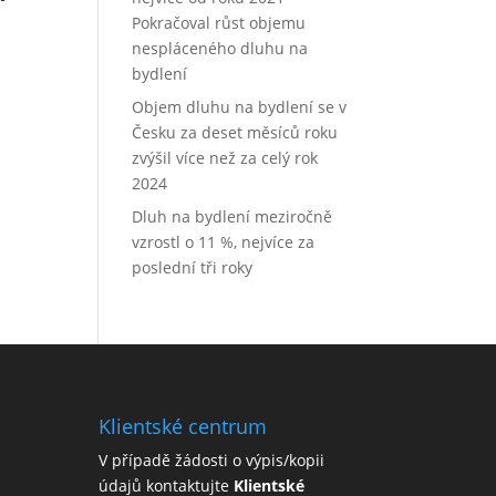
Pokračoval růst objemu
nespláceného dluhu na
bydlení
Objem dluhu na bydlení se v
Česku za deset měsíců roku
zvýšil více než za celý rok
2024
Dluh na bydlení meziročně
vzrostl o 11 %, nejvíce za
poslední tři roky
Klientské centrum
V případě žádosti o výpis/kopii
údajů kontaktujte
Klientské