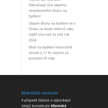
Pokračoval růst objemu
nespláceného dluhu na
bydlení
Objem dluhu na bydlení se v
Česku za deset měsíců roku
zvýšil více než za celý rok
2024
Dluh na bydlení meziročně
vzrostl o 11 %, nejvíce za
poslední tři roky
Klientské centrum
V případě žádosti o výpis/kopii
údajů kontaktujte
Klientské