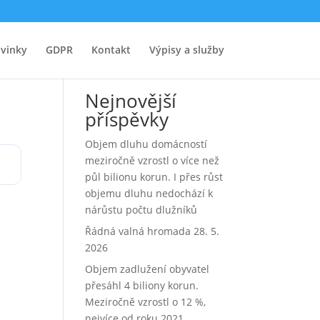
vinky
GDPR
Kontakt
Výpisy a služby
Hledat
Nejnovější
příspěvky
Objem dluhu domácností
meziročně vzrostl o více než
půl bilionu korun. I přes růst
objemu dluhu nedochází k
nárůstu počtu dlužníků
Řádná valná hromada 28. 5.
2026
Objem zadlužení obyvatel
přesáhl 4 biliony korun.
Meziročně vzrostl o 12 %,
nejvíce od roku 2021