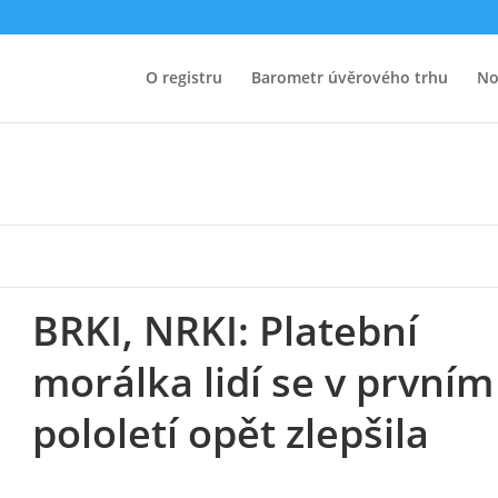
rálka lidí se v prvním pololetí
O registru
Barometr úvěrového trhu
No
BRKI, NRKI: Platební
morálka lidí se v prvním
pololetí opět zlepšila