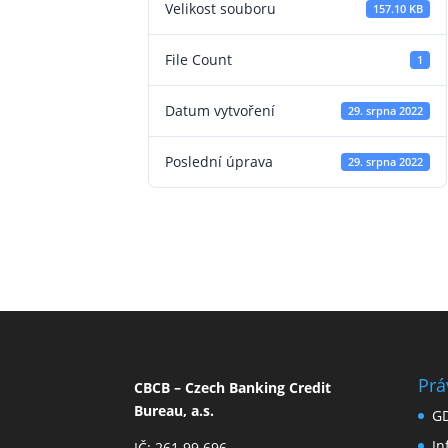
Velikost souboru
157.10 KB
File Count
1
Datum vytvoření
29. srpna 2022
Poslední úprava
29. srpna 2022
Prá
CBCB – Czech Banking Credit
Bureau, a.s.
G
I
IČ: 261 99 696