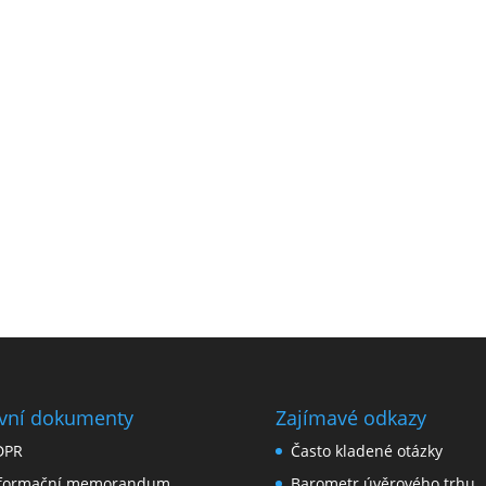
vní dokumenty
Zajímavé odkazy
DPR
Často kladené otázky
nformační memorandum
Barometr úvěrového trhu