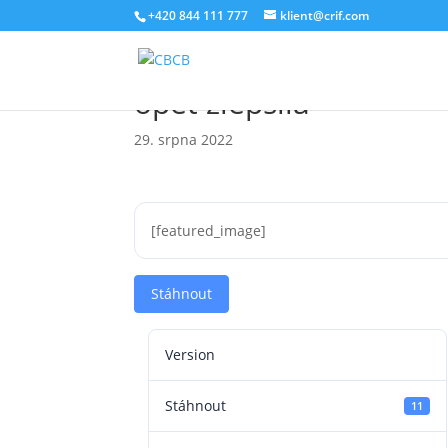
+420 844 111 777
klient@crif.com
BRKI, NRKI: Platební mo
opět zlepšila
29. srpna 2022
[featured_image]
Stáhnout
Version
Stáhnout
11