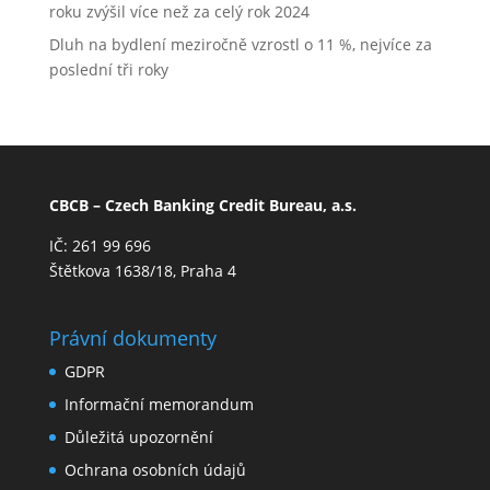
roku zvýšil více než za celý rok 2024
Dluh na bydlení meziročně vzrostl o 11 %, nejvíce za
poslední tři roky
CBCB – Czech Banking Credit Bureau, a.s.
IČ: 261 99 696
Štětkova 1638/18, Praha 4
Právní dokumenty
GDPR
Informační memorandum
Důležitá upozornění
Ochrana osobních údajů