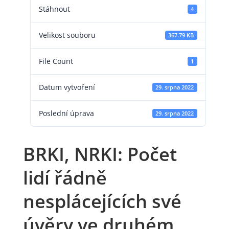
Stáhnout
4
Velikost souboru
367.79 KB
File Count
1
Datum vytvoření
29. srpna 2022
Poslední úprava
29. srpna 2022
BRKI, NRKI: Počet
lidí řádně
nesplácejících své
úvěry ve druhém