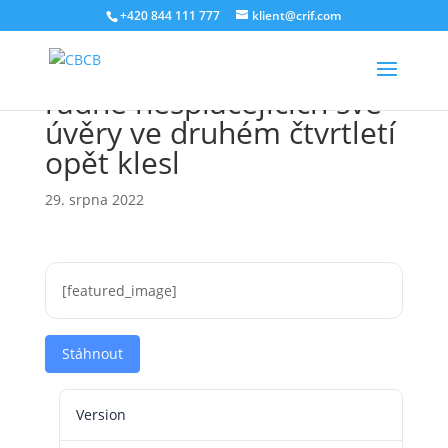
+420 844 111 777
klient@crif.com
BRKI, NRKI: Počet lidí
řádně nesplácejících své
úvěry ve druhém čtvrtletí
opět klesl
29. srpna 2022
[featured_image]
Stáhnout
Version