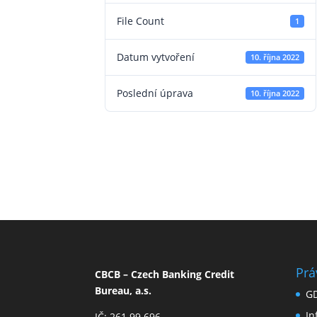
File Count
1
Datum vytvoření
10. října 2022
Poslední úprava
10. října 2022
Prá
CBCB – Czech Banking Credit
Bureau, a.s.
G
I
IČ: 261 99 696