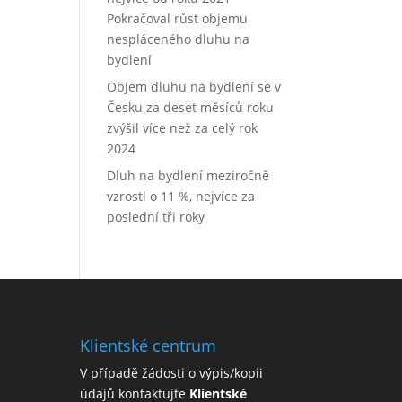
Pokračoval růst objemu
nespláceného dluhu na
bydlení
Objem dluhu na bydlení se v
Česku za deset měsíců roku
zvýšil více než za celý rok
2024
Dluh na bydlení meziročně
vzrostl o 11 %, nejvíce za
poslední tři roky
Klientské centrum
V případě žádosti o výpis/kopii
údajů kontaktujte
Klientské