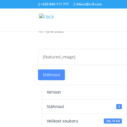
+420 844 111 777
klient@crif.com
Stále více Čechů si be
10. října 2022
[featured_image]
Stáhnout
Version
Stáhnout
3
Velikost souboru
286.70 KB