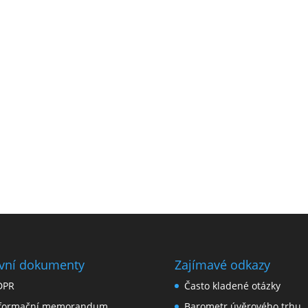
vní dokumenty
Zajímavé odkazy
DPR
Často kladené otázky
nformační memorandum
Barometr úvěrového trhu