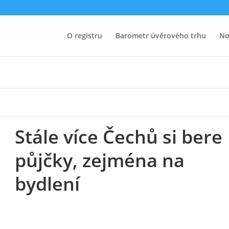
re půjčky, zejména na bydlení
O registru
Barometr úvěrového trhu
No
Stále více Čechů si bere
půjčky, zejména na
bydlení