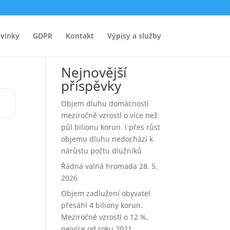
vinky
GDPR
Kontakt
Výpisy a služby
Hledat
Nejnovější
příspěvky
Objem dluhu domácností
meziročně vzrostl o více než
půl bilionu korun. I přes růst
objemu dluhu nedochází k
nárůstu počtu dlužníků
Řádná valná hromada 28. 5.
2026
Objem zadlužení obyvatel
přesáhl 4 biliony korun.
Meziročně vzrostl o 12 %,
nejvíce od roku 2021