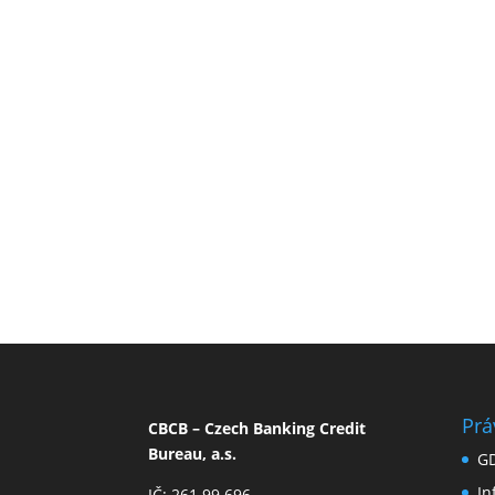
Prá
CBCB – Czech Banking Credit
Bureau, a.s.
G
I
IČ: 261 99 696