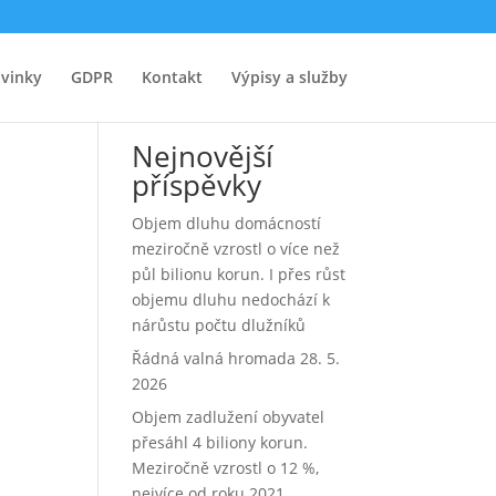
vinky
GDPR
Kontakt
Výpisy a služby
Hledat
Nejnovější
příspěvky
Objem dluhu domácností
meziročně vzrostl o více než
půl bilionu korun. I přes růst
objemu dluhu nedochází k
nárůstu počtu dlužníků
Řádná valná hromada 28. 5.
2026
Objem zadlužení obyvatel
přesáhl 4 biliony korun.
Meziročně vzrostl o 12 %,
nejvíce od roku 2021