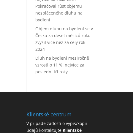
Pokračoval růst objemu
nespláceného dluhu na
bydlení
Objem dluhu na bydlení se v
Česku za deset měsíců roku
zvýšil více než za celý rok
2024
Dluh na bydlení meziročně
vzrostl o 11 %, nejvíce za
poslední tři roky
Klientské centrum
V případě žádosti o výpis/kopii
údajů kontaktujte
Klientské