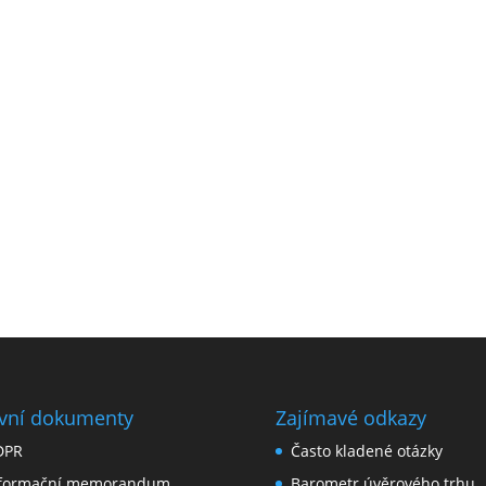
vní dokumenty
Zajímavé odkazy
DPR
Často kladené otázky
nformační memorandum
Barometr úvěrového trhu