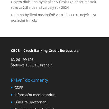
Objem dluhu na bydlení se v Česku za deset měsíců
roku zvýšil více než za celý rok 2024
Dluh na bydlení meziročně vzrostl o 11 %, nejvíce za
poslední tři roky
CBCB – Czech Banking Credit Bureau, a.s.
IČ: 261 99 696
Štětkova 1638/18, Praha 4
Právní dokumenty
GDPR
Informační memorandum
Důležitá upozornění